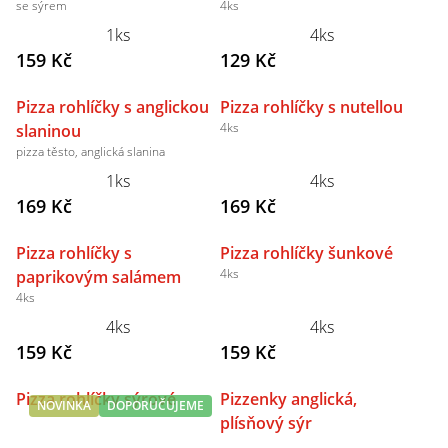
se sýrem
4ks
1ks
4ks
159 Kč
129 Kč
Pizza rohlíčky s anglickou
Pizza rohlíčky s nutellou
4ks
slaninou
pizza těsto, anglická slanina
1ks
4ks
169 Kč
169 Kč
Pizza rohlíčky s
Pizza rohlíčky šunkové
4ks
paprikovým salámem
4ks
4ks
4ks
159 Kč
159 Kč
Pizza rohlíčky sýrové
Pizzenky anglická,
NOVINKA
DOPORUČUJEME
plísňový sýr