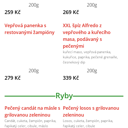
200g
200g
259 Kč
269 Kč
Vepřová panenka s
XXL špíz Alfredo z
restovanými žampióny
vepřového a kuřecího
masa, podávaný s
pečenými
kuřecí maso, vepřová panenka,
kukuřice, paprika, pečené grenaille,
česnekový dip
200g
200g
279 Kč
339 Kč
Ryby
Pečený candát na másle s
Pečený losos s grilovanou
grilovanou zeleninou
zeleninou
Candát, cuketa, žampión, paprika,
Losos, cuketa, žampión, paprika,
řapikatý celer, cibule, máslo
řapikatý celer, cibule