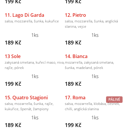
199 Kč
199 Kč
11. Lago Di Garda
12. Pietro
salsa, mozzarella, šunka, kukuřice
salsa, mozzarella, šunka, anglická
slanina, vejce
1ks
1ks
189 Kč
189 Kč
13 Sole
14. Bianca
zakysaná smetana, kuřecí maso, niva,
mozarrella, zakysaná smetana,
rajče, pórek
šunka, madeland, pórek
1ks
1ks
199 Kč
189 Kč
15. Quatro Stagioni
17. Roma
PÁLIVÉ
salsa, mozarrella, šunka, rajče,
salsa, mozarrella, klobása, česnek,
kukuřice, špenát, žampiony
chilli, anglická slanina
1ks
1ks
189 Kč
199 Kč