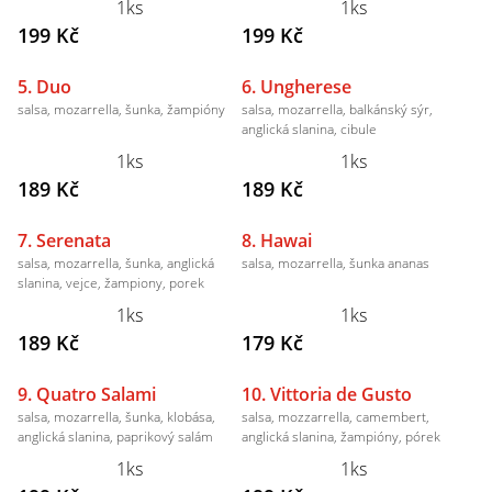
1ks
1ks
199 Kč
199 Kč
5. Duo
6. Ungherese
salsa, mozarrella, šunka, žampióny
salsa, mozarrella, balkánský sýr,
anglická slanina, cibule
1ks
1ks
189 Kč
189 Kč
7. Serenata
8. Hawai
salsa, mozarrella, šunka, anglická
salsa, mozarrella, šunka ananas
slanina, vejce, žampiony, porek
1ks
1ks
189 Kč
179 Kč
9. Quatro Salami
10. Vittoria de Gusto
salsa, mozarrella, šunka, klobása,
salsa, mozzarrella, camembert,
anglická slanina, paprikový salám
anglická slanina, žampióny, pórek
1ks
1ks