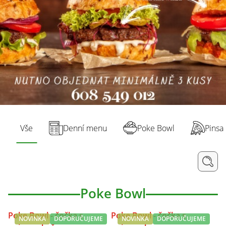
Vše
Denní menu
Poke Bowl
Pinsa
Poke Bowl
Poke Bowl - čočka s
Poke Bowl - čočka s
NOVINKA
DOPORUČUJEME
NOVINKA
DOPORUČUJEME