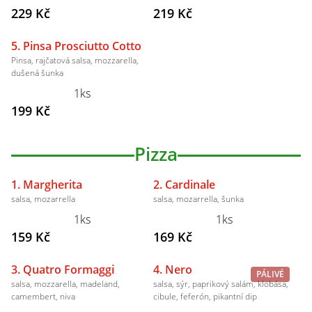
229 Kč
219 Kč
5. Pinsa Prosciutto Cotto
Pinsa, rajčatová salsa, mozzarella,
dušená šunka
1ks
199 Kč
Pizza
1. Margherita
2. Cardinale
salsa, mozarrella
salsa, mozarrella, šunka
1ks
1ks
159 Kč
169 Kč
3. Quatro Formaggi
4. Nero
PÁLIVÉ
salsa, mozzarella, madeland,
salsa, sýr, paprikový salám, klobása,
camembert, niva
cibule, feferón, pikantní dip