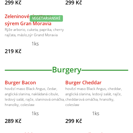
299 Kč
299 Kč
Zeleninové risotto se
VEGETARIÁNSKÉ
sýrem Gran Moravia
Rýže arborio, cuketa, paprika, cherry
rajčata, máslo,sýr Grand Moravia
1ks
219 Kč
Burgery
Burger Bacon
Burger Cheddar
hovězí maso Black Angus, čedar,
hovězí maso Black Angus, cheddar,
anglická slanina, nakládaná cibule,
anglická slanina, ledový salát, rajče,
ledový salát, rajče, slaninová omáčka,
cheddarová omáčka, hranolky,
hranolky, coleslaw
coleslaw
1ks
1ks
289 Kč
299 Kč