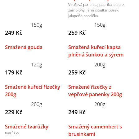
Vepřová panenka, paprika, cibule,
žampióny, jarní cibulka, pórek,
jalapeňo paprička
150g
150g
249 Kč
259 Kč
Smažená gouda
Smažená kuřecí kapsa
plněná šunkou a sýrem
120g
200g
179 Kč
259 Kč
Smažené kuřecí řízečky
Smažené řízečky z
200g
vepřové panenky 200g
200g
200g
229 Kč
249 Kč
Smažené tvarůžky
Smažený camembert s
tvarůžky
brusinkami