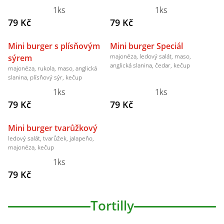
1ks
1ks
79 Kč
79 Kč
Mini burger s plísňovým
Mini burger Speciál
majonéza, ledový salát, maso,
sýrem
anglická slanina, čedar, kečup
majonéza, rukola, maso, anglická
slanina, plísňový sýr, kečup
1ks
1ks
79 Kč
79 Kč
Mini burger tvarůžkový
ledový salát, tvarůžek, jalapeňo,
majonéza, kečup
1ks
79 Kč
Tortilly