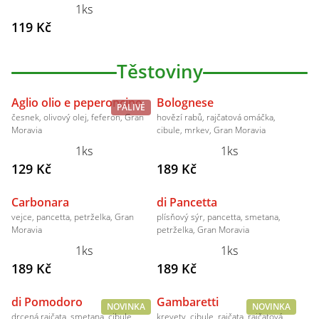
1ks
119 Kč
Těstoviny
Aglio olio e peperoncino
Bolognese
PÁLIVÉ
česnek, olivový olej, feferon, Gran
hovězí rabů, rajčatová omáčka,
Moravia
cibule, mrkev, Gran Moravia
1ks
1ks
129 Kč
189 Kč
Carbonara
di Pancetta
vejce, pancetta, petrželka, Gran
plísňový sýr, pancetta, smetana,
Moravia
petrželka, Gran Moravia
1ks
1ks
189 Kč
189 Kč
di Pomodoro
Gambaretti
NOVINKA
NOVINKA
drcená rajčata, smetana, cibule,
krevety, cibule, rajčata, rajčatová