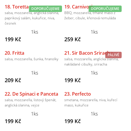
18. Toretta
19. Carnivori
DOPORUČUJEME
DOPORUČUJEME
salsa, mozzarella, anglická slanina,
BBQ, mozzarella, trhané maso z
paprikový salám, kukuřice, niva,
žeber, cibule, křenová remuláda
česnek
1ks
1ks
199 Kč
259 Kč
20. Fritta
21. Sir Bacon Sriracha
PÁLIVÉ
salsa, mozzarella, šunka, hranolky
salsa, mozzarella, anglická slanina,
nakládané cibulky, sriracha
1ks
1ks
209 Kč
199 Kč
22. De Spinaci e Panceta
23. Perfecto
salsa, mozzarella, listový špenát,
smetana, mozzarella, niva, kuřecí
anglická slanina, vejce
maso, kukuřice
1ks
1ks
199 Kč
199 Kč