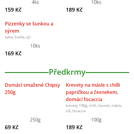
4ks
10ks
159 Kč
189 Kč
Pizzenky se šunkou a
sýrem
salsa, šunka, sýr
10ks
169 Kč
Předkrmy
Domácí smažené Chipsy
Krevety na másle s chilli
250g
papričkou a česnekem,
domácí focaccia
krevety 100g, chilli, česnek, máslo,
sůl, focaccia
250g
100g
69 Kč
189 Kč