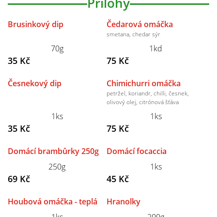
Přílohy
Brusinkový dip
Čedarová omáčka
smetana, chedar sýr
70g
1kd
35 Kč
75 Kč
Česnekový dip
Chimichurri omáčka
petržel, koriandr, chilli, česnek,
olivový olej, citrónová šťáva
1ks
1ks
35 Kč
75 Kč
Domácí brambůrky 250g
Domácí focaccia
250g
1ks
69 Kč
45 Kč
Houbová omáčka - teplá
Hranolky