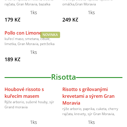
rajčata, Gran Moravia, bazalka
omáčka,Gran Moravia
1ks
1ks
179 Kč
249 Kč
Pollo con Limone
NOVINKA
kuřecí maso, smetana, cibule,
limetka, Gran Moravia, petrželka
1ks
189 Kč
Risotta
Houbové rissoto s
Risotto s grilovanými
kuřecím masem
krevetami a sýrem Gran
Rýže arborio, sušené houby, sýr
Moravia
Grand moravia
rýže arborio, paprika, cuketa, cherry
rajčata, krevety, sýr Gran Moravia,
1ks
1ks