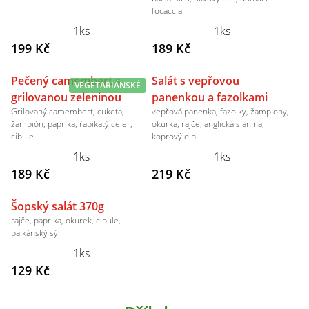
focaccia
1ks
1ks
199 Kč
189 Kč
Pečený camembert s
Salát s vepřovou
VEGETARIÁNSKÉ
grilovanou zeleninou
panenkou a fazolkami
Grilovaný camembert, cuketa,
vepřová panenka, fazolky, žampiony,
žampión, paprika, řapikatý celer,
okurka, rajče, anglická slanina,
cibule
koprový dip
1ks
1ks
189 Kč
219 Kč
Šopský salát 370g
rajče, paprika, okurek, cibule,
balkánský sýr
1ks
129 Kč