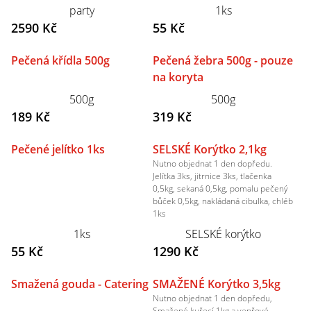
party
1ks
2590 Kč
55 Kč
Pečená křídla 500g
Pečená žebra 500g - pouze
na koryta
500g
500g
189 Kč
319 Kč
Pečené jelítko 1ks
SELSKÉ Korýtko 2,1kg
Nutno objednat 1 den dopředu.
Jelítka 3ks, jitrnice 3ks, tlačenka
0,5kg, sekaná 0,5kg, pomalu pečený
bůček 0,5kg, nakládaná cibulka, chléb
1ks
1ks
SELSKÉ korýtko
55 Kč
1290 Kč
Smažená gouda - Catering
SMAŽENÉ Korýtko 3,5kg
Nutno objednat 1 den dopředu,
Smažené kuřecí 1kg a vepřové