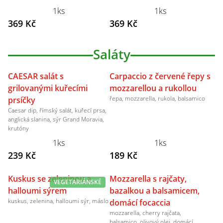
1ks
1ks
369 Kč
369 Kč
Saláty
CAESAR salát s
Carpaccio z červené řepy s
grilovanými kuřecími
mozzarellou a rukollou
řepa, mozzarella, rukola, balsamico
prsíčky
Caesar dip, římský salát, kuřecí prsa,
anglická slanina, sýr Grand Moravia,
krutóny
1ks
1ks
239 Kč
189 Kč
Kuskus se zeleninou a
Mozzarella s rajčaty,
VEGETARIÁNSKÉ
halloumi sýrem
bazalkou a balsamicem,
kuskus, zelenina, halloumi sýr, máslo
domácí focaccia
mozzarella, cherry rajčata,
balsamico, olivový olej, domácí