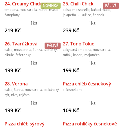
24. Creamy Chicken
25. Chilli Chick
NOVINKA
PÁLIVÉ
smetana, mozzarella, kuřecí maso,
salsa, mozzarella, kuřecí maso,
žampiony
jalapeňo, kukuřice, česnek
1ks
1ks
219 Kč
239 Kč
26. Tvarůžková
27. Tono Tokio
PÁLIVÉ
salsa, mozzarella, šunka, tvarůžky,
zakysaná smetana, mozzarella,
cibule, feferonky
tuňák, kapari, majonéza
1ks
1ks
199 Kč
199 Kč
28. Verona
Pizza chléb česnekový
salsa, šunka, mozzarella, balkánský
s česnekem
sýr, niva, rajčata
1ks
1ks
199 Kč
109 Kč
Pizza chléb sýrový
Pizza rohlíčky česnekové