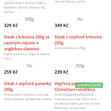
okurek, feferon, pečivo
vepřové žebro, pečený chléb s
bylinkami, domácí křenový dip,
hořčice
500g
1ks
329 Kč
349 Kč
Steak z krkovice 250g se
Steak z vepřové krkovice
sazeným vejcem a
250g
Vepřová krkovice 250g
anglickou slaninou
vepřová krkovice, anglická slanina,
vejce
1ks
250g
259 Kč
239 Kč
Steak z vepřové panenky
Vepřová panenka s
DOPORUČUJEME
200g
Chimichurri omáčkou
Připravované metodou sous vide.
Vepřová panenka připravená
Doporučujeme přiobjednat omáčku.
metodou sous vide, Chimichuri
omáčka (koriandr, petržel, česnek,
feferonky, olivový olej)