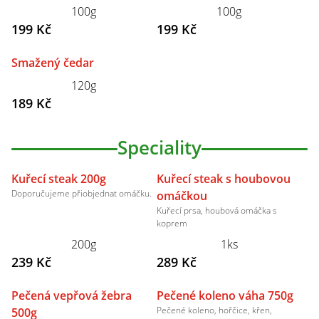
100g
100g
199 Kč
199 Kč
Smažený čedar
120g
189 Kč
Speciality
Kuřecí steak 200g
Kuřecí steak s houbovou
Doporučujeme přiobjednat omáčku.
omáčkou
Kuřecí prsa, houbová omáčka s
koprem
200g
1ks
239 Kč
289 Kč
Pečená vepřová žebra
Pečené koleno váha 750g
Pečené koleno, hořčice, křen,
500g