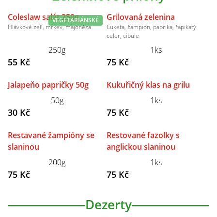
Coleslaw salát 250g
Grilovaná zelenina
VEGETARIÁNSKÉ
Hlávkové zelí, mrkev, majonéza
Cuketa, žampión, paprika, řapikatý
celer, cibule
250g
1ks
55 Kč
75 Kč
Jalapeňo papričky 50g
Kukuřičný klas na grilu
50g
1ks
30 Kč
75 Kč
Restavané žampióny se
Restované fazolky s
slaninou
anglickou slaninou
200g
1ks
75 Kč
75 Kč
Dezerty