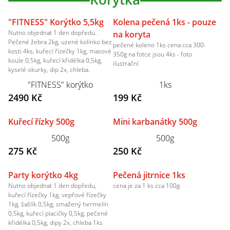
"FITNESS" Korýtko 5,5kg
Kolena pečená 1ks - pouze
Nutno objednat 1 den dopředu.
na koryta
Pečené žebra 2kg, uzené kolínko bez
pečené koleno 1ks cena cca 300-
kosti 4ks, kuřecí řízečky 1kg, masové
350g na fotce jsou 4ks - foto
koule 0,5kg, kuřecí křidélka 0,5kg,
ilustrační
kyselé okurky, dip 2x, chleba.
"FITNESS" korýtko
1ks
2490 Kč
199 Kč
Kuřecí řízky 500g
Mini karbanátky 500g
500g
500g
275 Kč
250 Kč
Party korýtko 4kg
Pečená jitrnice 1ks
Nutno objednat 1 den dopředu,
cena je za 1 ks cca 100g
kuřecí řízečky 1kg, vepřové řízečky
1kg, šašlík 0,5kg, smažený hermelín
0,5kg, kuřecí placičky 0,5kg, pečené
křidélka 0,5kg, dipy 2x, chleba 1ks