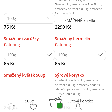
řízečky 1kg, smažený květák 0,5kg,
smažený hermelín 0,5kg, smažené
žampióny 0,5kg.
SMÁŽENÉ korýtko
75 Kč
2290 Kč
Smažené tvarůžky -
Smažený hermelín -
Catering
Catering
85 Kč
85 Kč
Smažený květák 500g
Sýrové korýtko
smažená gouda 0,5kg, smažený
hermelín 0,5kg, smažený čedar s
jalapeňo papričkami 0,5kg, smažené
sýrové koule 0,5kg
500g
Sýrové korýtko
4
250 Kč
1690 Kč