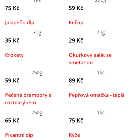
1ks
200g
75 Kč
59 Kč
Jalapeňo dip
Kečup
70g
70g
35 Kč
29 Kč
Krokety
Okurkový salát se
smetanou
250g
1ks
59 Kč
89 Kč
Pečené brambory s
Pepřová omáčka - teplá
rozmarýnem
250g
1ks
65 Kč
75 Kč
Pikantní dip
Rýže