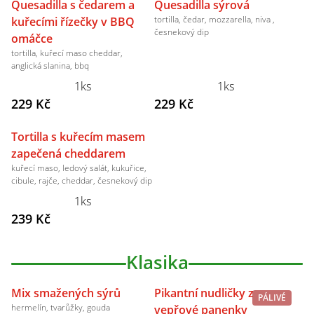
Quesadilla s čedarem a
Quesadilla sýrová
tortilla, čedar, mozzarella, niva ,
kuřecími řízečky v BBQ
česnekový dip
omáčce
tortilla, kuřecí maso cheddar,
anglická slanina, bbq
1ks
1ks
229 Kč
229 Kč
Tortilla s kuřecím masem
zapečená cheddarem
kuřecí maso, ledový salát, kukuřice,
cibule, rajče, cheddar, česnekový dip
1ks
239 Kč
Klasika
Mix smažených sýrů
Pikantní nudličky z
PÁLIVÉ
hermelín, tvarůžky, gouda
vepřové panenky