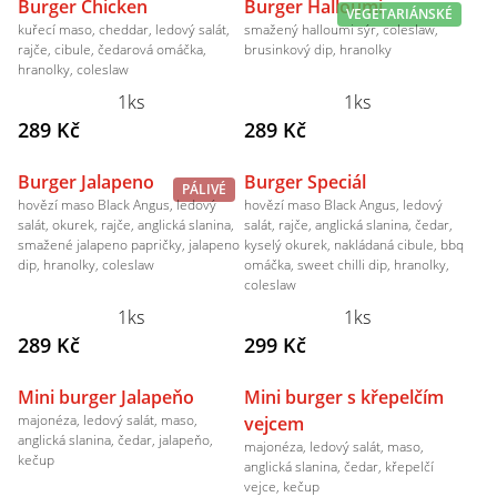
Burger Chicken
Burger Halloumi
VEGETARIÁNSKÉ
kuřecí maso, cheddar, ledový salát,
smažený halloumi sýr, coleslaw,
rajče, cibule, čedarová omáčka,
brusinkový dip, hranolky
hranolky, coleslaw
1ks
1ks
289 Kč
289 Kč
Burger Jalapeno
Burger Speciál
PÁLIVÉ
hovězí maso Black Angus, ledový
hovězí maso Black Angus, ledový
salát, okurek, rajče, anglická slanina,
salát, rajče, anglická slanina, čedar,
smažené jalapeno papričky, jalapeno
kyselý okurek, nakládaná cibule, bbq
dip, hranolky, coleslaw
omáčka, sweet chilli dip, hranolky,
coleslaw
1ks
1ks
289 Kč
299 Kč
Mini burger Jalapeňo
Mini burger s křepelčím
majonéza, ledový salát, maso,
vejcem
anglická slanina, čedar, jalapeňo,
majonéza, ledový salát, maso,
kečup
anglická slanina, čedar, křepelčí
vejce, kečup