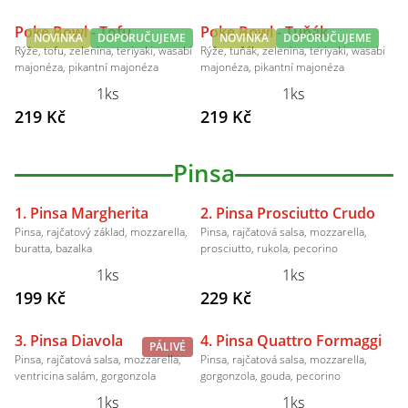
Poke Bowl - Tofu
Poke Bowl - Tuňák
NOVINKA
DOPORUČUJEME
NOVINKA
DOPORUČUJEME
Rýže, tofu, zelenina, teriyaki, wasabi
Rýže, tuňák, zelenina, teriyaki, wasabi
majonéza, pikantní majonéza
majonéza, pikantní majonéza
1ks
1ks
219 Kč
219 Kč
Pinsa
1. Pinsa Margherita
2. Pinsa Prosciutto Crudo
Pinsa, rajčatový základ, mozzarella,
Pinsa, rajčatová salsa, mozzarella,
buratta, bazalka
prosciutto, rukola, pecorino
1ks
1ks
199 Kč
229 Kč
3. Pinsa Diavola
4. Pinsa Quattro Formaggi
PÁLIVÉ
Pinsa, rajčatová salsa, mozzarella,
Pinsa, rajčatová salsa, mozzarella,
ventricina salám, gorgonzola
gorgonzola, gouda, pecorino
1ks
1ks