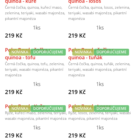
quinoa - kuře
quinoa - losos
Černá čočka, quinoa, kuřecí maso,
Černá čočka, quinoa, losos, zelenina,
zelenina, teriyaki, wasabi majonéza,
teriyaki, wasabi majonéza, pikantní
pikantní majonéza
majonéza
1ks
1ks
219 Kč
219 Kč
Poke Bowl - čočka s
Poke Bowl - čočka s
NOVINKA
DOPORUČUJEME
NOVINKA
DOPORUČUJEME
quinoa - tofu
quinoa - tuňák
Černá čočka, quinoa, tofu, zelenina,
Černá čočka, quinoa, tuňák, zelenina,
teriyaki, wasabi majonéza, pikantní
teriyaki, wasabi majonéza, pikantní
majonéza
majonéza
1ks
1ks
219 Kč
219 Kč
Poke Bowl - Kuře
Poke Bowl - Losos
NOVINKA
DOPORUČUJEME
NOVINKA
DOPORUČUJEME
Rýže, kuřecí maso, zelenina, teriyaki,
Rýže, losos, zelenina, teriyaki, wasabi
wasabi majonéza, pikantní majonéza
majonéza, pikantní majonéza
1ks
1ks
219 Kč
219 Kč