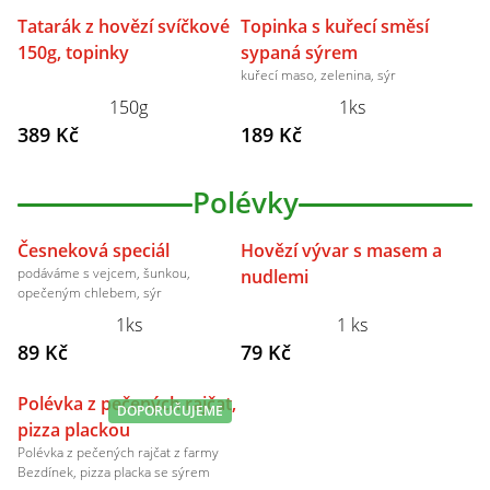
Tatarák z hovězí svíčkové
Topinka s kuřecí směsí
150g, topinky
sypaná sýrem
kuřecí maso, zelenina, sýr
150g
1ks
389 Kč
189 Kč
Polévky
Česneková speciál
Hovězí vývar s masem a
podáváme s vejcem, šunkou,
nudlemi
opečeným chlebem, sýr
1ks
1 ks
89 Kč
79 Kč
Polévka z pečených rajčat,
DOPORUČUJEME
pizza plackou
Polévka z pečených rajčat z farmy
Bezdínek, pizza placka se sýrem