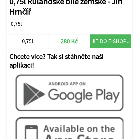
0,75l Rulandské bílé zemské - Jiří
Hrnčíř
0,75l
280 Kč
0,75l
JÍT DO E-SHOPU
Chcete více? Tak si stáhněte naší
aplikaci!