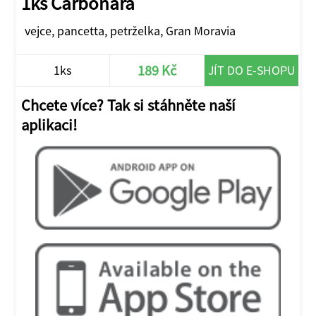
1ks Carbonara
vejce, pancetta, petrželka, Gran Moravia
189 Kč
1ks
JÍT DO E-SHOPU
Chcete více? Tak si stáhněte naší
aplikaci!