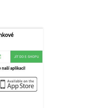
unkové
č
JÍT DO E-SHOPU
 naší aplikaci!