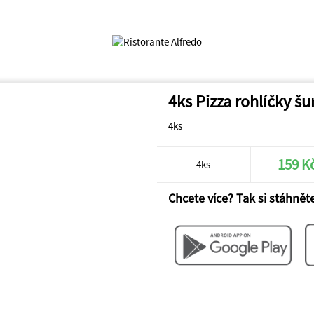
4ks Pizza rohlíčky š
4ks
159 K
4ks
Chcete více? Tak si stáhněte