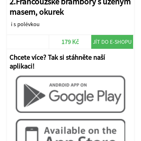
2.Francouzské brambory s uzeným
masem, okurek
i s polévkou
179 Kč
JÍT DO E-SHOPU
Chcete více? Tak si stáhněte naší
aplikaci!