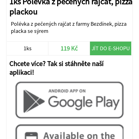
1ks Polévka z pečených rajčat, pizza
plackou
Polévka z pečených rajčat z farmy Bezdínek, pizza
placka se sýrem
119 Kč
1ks
JÍT DO E-SHOPU
Chcete více? Tak si stáhněte naší
aplikaci!