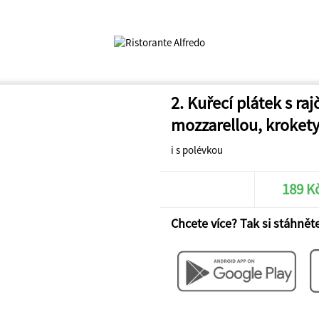
2. Kuřecí plátek s raj
mozzarellou, kroket
i s polévkou
189 K
Chcete více? Tak si stáhněte