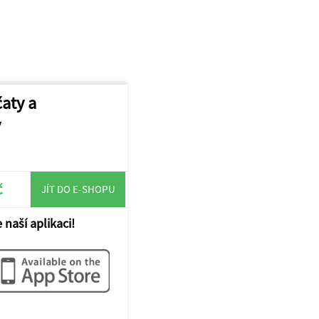
čaty a
y
č
JÍT DO E-SHOPU
 naší aplikaci!