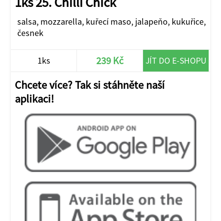
1ks 25. Chilli Chick
salsa, mozzarella, kuřecí maso, jalapeňo, kukuřice,
česnek
239 Kč
1ks
JÍT DO E-SHOPU
Chcete více? Tak si stáhněte naší
aplikaci!