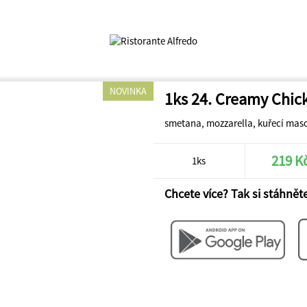
NOVINKA
1ks 24. Creamy Chic
smetana, mozzarella, kuřecí mas
219 K
1ks
Chcete více? Tak si stáhněte