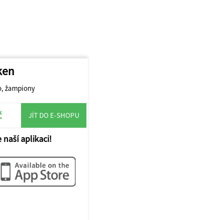
ken
o, žampiony
č
JÍT DO E-SHOPU
 naší aplikaci!